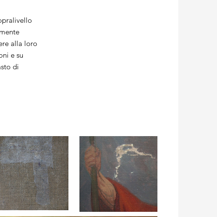
opralivello
amente
re alla loro
oni e su
sto di