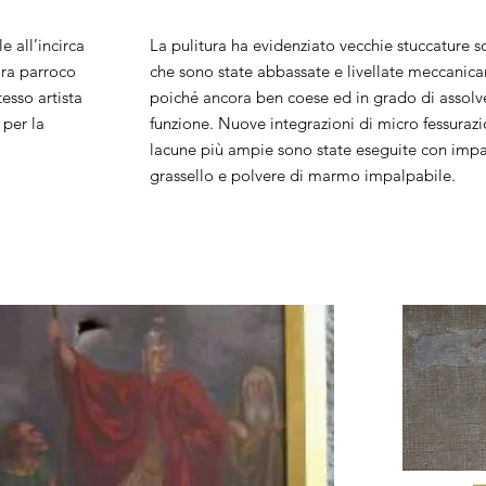
e all’incirca
La pulitura ha evidenziato vecchie stuccature s
ora parroco
che sono state abbassate e livellate meccanic
esso artista
poiché ancora ben coese ed in grado di assolve
 per la
funzione. Nuove integrazioni di micro fessurazi
lacune più ampie sono state eseguite con impa
grassello e polvere di marmo impalpabile.