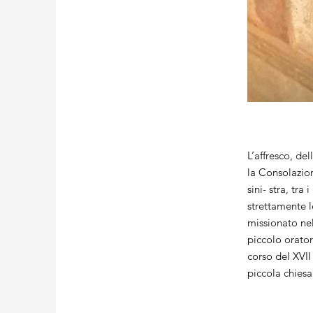
L’affresco, del
la Consolazio
sini- stra, tr
strettamente l
missionato nel
piccolo orator
corso del XVII
piccola chiesa