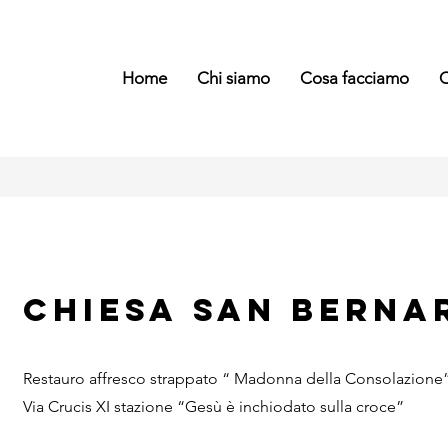
Home
Chi siamo
Cosa facciamo
C
Chiesa
San Berna
Restauro affresco strappato “ Madonna della Consolazione” 
Via Crucis XI stazione “Gesù è inchiodato sulla croce”