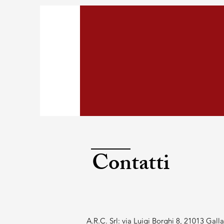
Sati
Contatti
A.R.C. Srl: via Luigi Borghi 8, 21013 Gall