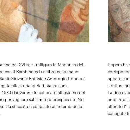
la fine del XVI sec., raffigura la Madonna del-
L’opera ha s
ne con il Bambino ed un libro nella mano
corrispondo
a i Santi Giovanni Battistae Ambrogio.L’opera è
appare come
egata alla storia di Barbaiana: com-
struttura ar
 1580 dai Girami fu collocato all’esterno del
La descrizi
io per vegliare sul cimitero prospiciente Nel
ampi ritocc
 sec fu staccato e collocato all’interno della
alterato l’ 
.
collegate tr